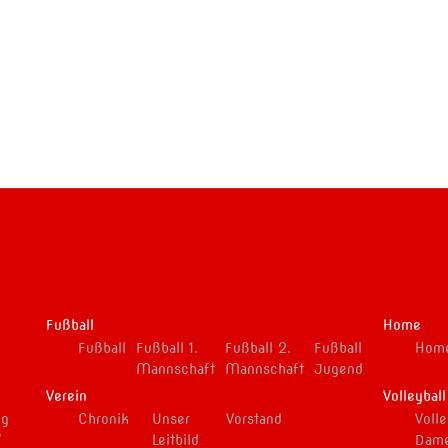
Fußball
Home
Fußball
Fußball 1.
Fußball 2.
Fußball
Hom
Mannschaft
Mannschaft
Jugend
Verein
Volleybal
ng
Chronik
Unser
Vorstand
Volle
V
Leitbild
Dam