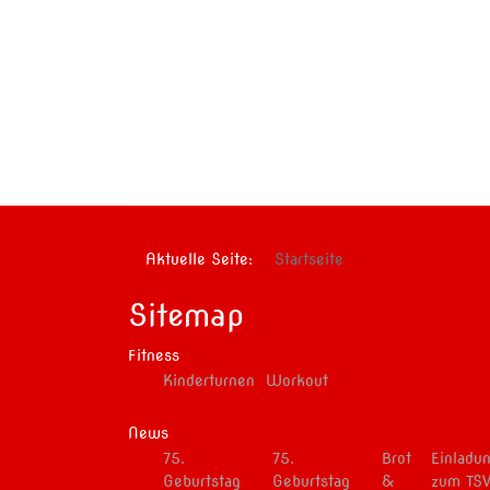
Aktuelle Seite:
Startseite
Sitemap
Fitness
Kinderturnen
Workout
News
75.
75.
Brot
Einladu
Geburtstag
Geburtstag
&
zum TS