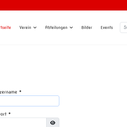
Su
rtseite
Verein
Abteilungen
Bilder
Events
zername
*
ort
*