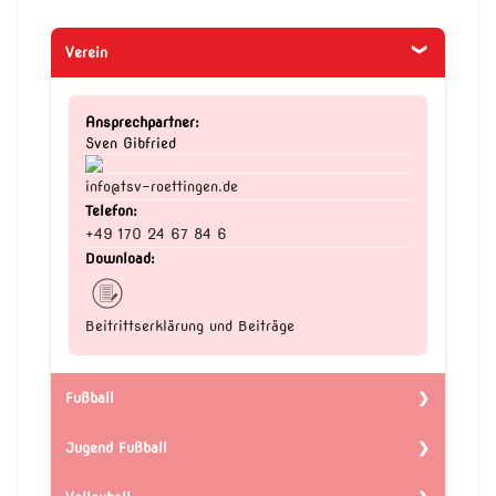
Verein
Ansprechpartner:
Sven Gibfried
info@tsv-roettingen.de
Telefon:
+49 170 24 67 84 6
Download:
Beitrittserklärung und Beiträge
Fußball
Jugend Fußball
Ansprechpartner:
Fabian Lochner
fussball@tsv-roettingen.de