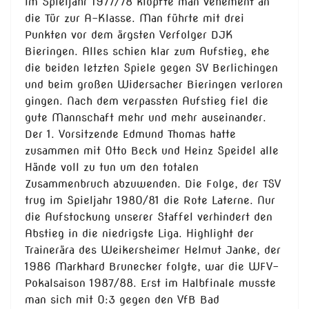
Im Spieljahr 1977/78 klopfte man vehement an
die Tür zur A-Klasse. Man führte mit drei
Punkten vor dem ärgsten Verfolger DJK
Bieringen. Alles schien klar zum Aufstieg, ehe
die beiden letzten Spiele gegen SV Berlichingen
und beim großen Widersacher Bieringen verloren
gingen. Nach dem verpassten Aufstieg fiel die
gute Mannschaft mehr und mehr auseinander.
Der 1. Vorsitzende Edmund Thomas hatte
zusammen mit Otto Beck und Heinz Speidel alle
Hände voll zu tun um den totalen
Zusammenbruch abzuwenden. Die Folge, der TSV
trug im Spieljahr 1980/81 die Rote Laterne. Nur
die Aufstockung unserer Staffel verhindert den
Abstieg in die niedrigste Liga. Highlight der
Trainerära des Weikersheimer Helmut Janke, der
1986 Markhard Brunecker folgte, war die WFV-
Pokalsaison 1987/88. Erst im Halbfinale musste
man sich mit 0:3 gegen den VfB Bad