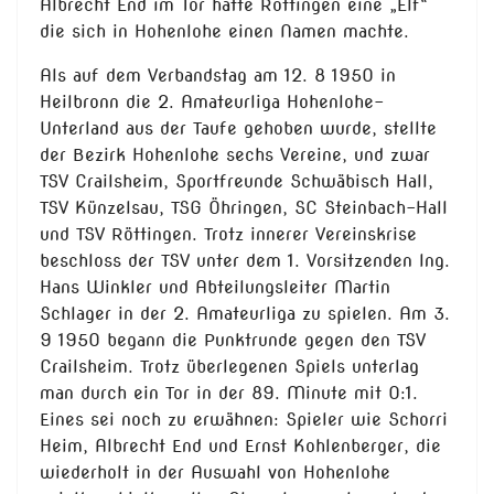
Albrecht End im Tor hatte Röttingen eine „Elf“
die sich in Hohenlohe einen Namen machte.
Als auf dem Verbandstag am 12. 8 1950 in
Heilbronn die 2. Amateurliga Hohenlohe-
Unterland aus der Taufe gehoben wurde, stellte
der Bezirk Hohenlohe sechs Vereine, und zwar
TSV Crailsheim, Sportfreunde Schwäbisch Hall,
TSV Künzelsau, TSG Öhringen, SC Steinbach-Hall
und TSV Röttingen. Trotz innerer Vereinskrise
beschloss der TSV unter dem 1. Vorsitzenden Ing.
Hans Winkler und Abteilungsleiter Martin
Schlager in der 2. Amateurliga zu spielen. Am 3.
9 1950 begann die Punktrunde gegen den TSV
Crailsheim. Trotz überlegenen Spiels unterlag
man durch ein Tor in der 89. Minute mit 0:1.
Eines sei noch zu erwähnen: Spieler wie Schorri
Heim, Albrecht End und Ernst Kohlenberger, die
wiederholt in der Auswahl von Hohenlohe