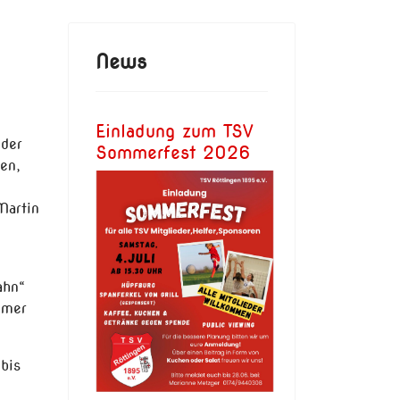
News
Einladung zum TSV
 der
Sommerfest 2026
en,
Martin
ahn“
imer
bis