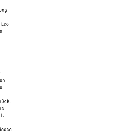
dung
 Leo
s
r
gen
e
rück.
re
1.
tingen