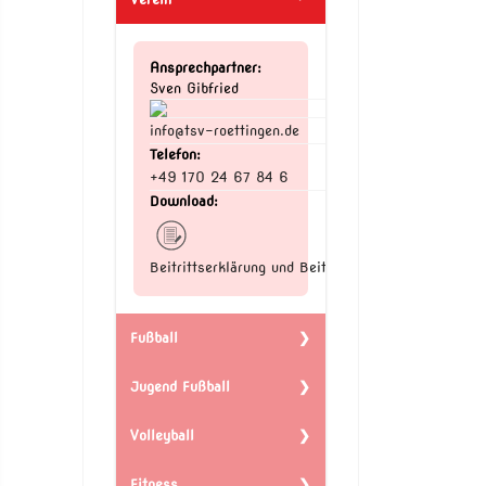
Ansprechpartner:
Sven Gibfried
info@tsv-roettingen.de
Telefon:
+49 170 24 67 84 6
Download:
Beitrittserklärung und Beiträge
Fußball
Jugend Fußball
Ansprechpartner:
Fabian Lochner
fussball@tsv-
Volleyball
Ansprechpartner:
roettingen.de
Fabian Dörschner
Telefon:
jugend.fussball@tsv-
Fitness
Ansprechpartner: