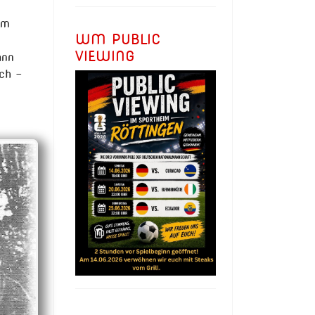
em
WM PUBLIC
VIEWING
ann
ch -