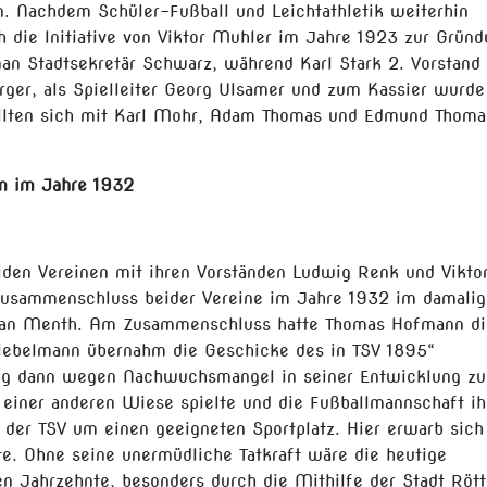
n. Nachdem Schüler-Fußball und Leichtathletik weiterhin
 die Initiative von Viktor Muhler im Jahre 1923 zur Grün
man Stadtsekretär Schwarz, während Karl Stark 2. Vorstand
urger, als Spielleiter Georg Ulsamer und zum Kassier wurde
llten sich mit Karl Mohr, Adam Thomas und Edmund Thoma
rn im Jahre 1932
en Vereinen mit ihren Vorständen Ludwig Renk und Vikto
Zusammenschluss beider Vereine im Jahre 1932 im damali
ilian Menth. Am Zusammenschluss hatte Thomas Hofmann di
Biebelmann übernahm die Geschicke des in TSV 1895“
ing dann wegen Nachwuchsmangel in seiner Entwicklung zu
einer anderen Wiese spielte und die Fußballmannschaft ih
 der TSV um einen geeigneten Sportplatz. Hier erwarb sich 
e. Ohne seine unermüdliche Tatkraft wäre die heutige
en Jahrzehnte, besonders durch die Mithilfe der Stadt Röt