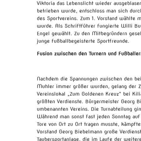
Viktoria das Lebenslicht wieder ausgeblase
betrieben wurde, entschloss man sich durch
des Sportvereins. Zum 1. Vorstand wählte 
wurde. Als Schriftführer fungierte Willi B
Engel gewählt. Zu den Mitbegründern gese
junge fußballbegeisterte Sportfreunde.
Fusion zwischen den Turnern und Fußballe
Nachdem die Spannungen zwischen den beid
Muhler immer größer wurden, gelang der 
Vereinslokal „Zum Goldenen Kreuz“ bei K
größten Verdienste. Bürgermeister Georg 
umbenannten Vereins. Die Turnabteilung g
Während man sonst fast jeden Sonntag auf 
Tore von Ort zu Ort tragen musste, kämpfte
Vorstand Georg Biebelmann große Verdienst
Taubersportanlage, die im Laufe der weiter