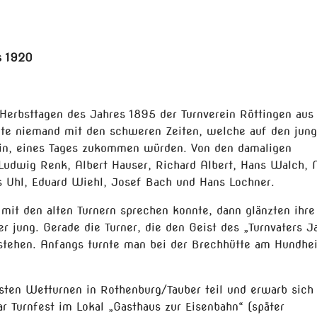
s 1920
erbsttagen des Jahres 1895 der Turnverein Röttingen aus
ete niemand mit den schweren Zeiten, welche auf den jung
rein, eines Tages zukommen würden. Von den damaligen
 Ludwig Renk, Albert Hauser, Richard Albert, Hans Walch, 
s Uhl, Eduard Wiehl, Josef Bach und Hans Lochner.
it den alten Turnern sprechen konnte, dann glänzten ihre
r jung. Gerade die Turner, die den Geist des „Turnvaters J
stehen. Anfangs turnte man bei der Brechhütte am Hundhe
ten Wetturnen in Rothenburg/Tauber teil und erwarb sich 
r Turnfest im Lokal „Gasthaus zur Eisenbahn“ (später